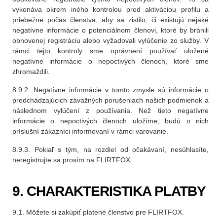
vykonáva okrem iného kontrolou pred aktiváciou profilu a
priebežne počas členstva, aby sa zistilo, či existujú nejaké
negatívne informácie o potenciálnom členovi, ktoré by bránili
obnovenej registráciu alebo vyžadovali vylúčenie zo služby. V
rámci tejto kontroly sme oprávnení používať uložené
negatívne informácie o nepoctivých členoch, ktoré sme
zhromaždili.
8.9.2. Negatívne informácie v tomto zmysle sú informácie o
predchádzajúcich závažných porušeniach našich podmienok a
následnom vylúčení z používania. Než tieto negatívne
informácie o nepoctivých členoch uložíme, budú o nich
príslušní zákazníci informovaní v rámci varovanie.
8.9.3. Pokiaľ s tým, na rozdiel od očakávaní, nesúhlasíte,
neregistrujte sa prosím na FLIRTFOX.
9. CHARAKTERISTIKA PLATBY
9.1. Môžete si zakúpiť platené členstvo pre FLIRTFOX.