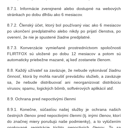
8.7.1. Informácie zverejnené alebo dostupné na webových
stránkach po dobu dlhšiu ako 6 mesiacov.
8.7.2. Členský účet, ktorý bol používaný viac ako 6 mesiacov
po ukončení predplatného alebo nikdy po prijatí členstva, po
overení, že nie je spustené žiadne predplatné.
8.7.3. Konverzácie vymieňané prostredníctvom spoločnosti
FLIRTFOX sú uložené po dobu 12 mesiacov a potom sú
automaticky priebežne mazané, aj keď zostanete členom.
8.8. Každý užívateľ sa zaväzuje, že nebude vykonávať žiadnu
činnosť, ktorá by mohla narušiť prevádzku služieb, a zaväzuje
sa, že nebude distribuovať ani neorganizovat distribúciu
vírusov, spamu, logických bômb, softvérových aplikácií atď.
8.9. Ochrana pred nepoctivými členmi
8.9.1. Konečne, súčasťou našej služby je ochrana našich
čestných členov pred nepoctivými členmi (tj. inými členov, ktorí
do značnej miery porušujú naše podmienky), a to vylúčením
opakované registrácie týchto nepoctivých členov. To sa