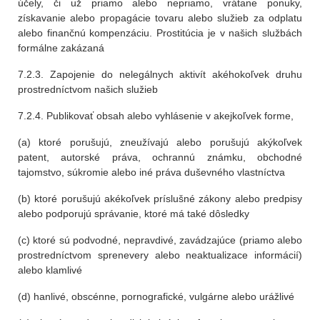
účely, či už priamo alebo nepriamo, vrátane ponuky,
získavanie alebo propagácie tovaru alebo služieb za odplatu
alebo finančnú kompenzáciu. Prostitúcia je v našich službách
formálne zakázaná
7.2.3. Zapojenie do nelegálnych aktivít akéhokoľvek druhu
prostredníctvom našich služieb
7.2.4. Publikovať obsah alebo vyhlásenie v akejkoľvek forme,
(a) ktoré porušujú, zneužívajú alebo porušujú akýkoľvek
patent, autorské práva, ochrannú známku, obchodné
tajomstvo, súkromie alebo iné práva duševného vlastníctva
(b) ktoré porušujú akékoľvek príslušné zákony alebo predpisy
alebo podporujú správanie, ktoré má také dôsledky
(c) ktoré sú podvodné, nepravdivé, zavádzajúce (priamo alebo
prostredníctvom sprenevery alebo neaktualizace informácií)
alebo klamlivé
(d) hanlivé, obscénne, pornografické, vulgárne alebo urážlivé