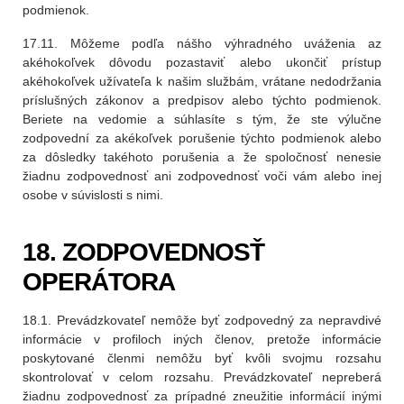
podmienok.
17.11. Môžeme podľa nášho výhradného uváženia az
akéhokoľvek dôvodu pozastaviť alebo ukončiť prístup
akéhokoľvek užívateľa k našim službám, vrátane nedodržania
príslušných zákonov a predpisov alebo týchto podmienok.
Beriete na vedomie a súhlasíte s tým, že ste výlučne
zodpovední za akékoľvek porušenie týchto podmienok alebo
za dôsledky takéhoto porušenia a že spoločnosť nenesie
žiadnu zodpovednosť ani zodpovednosť voči vám alebo inej
osobe v súvislosti s nimi.
18. ZODPOVEDNOSŤ
OPERÁTORA
18.1. Prevádzkovateľ nemôže byť zodpovedný za nepravdivé
informácie v profiloch iných členov, pretože informácie
poskytované členmi nemôžu byť kvôli svojmu rozsahu
skontrolovať v celom rozsahu. Prevádzkovateľ nepreberá
žiadnu zodpovednosť za prípadné zneužitie informácií inými