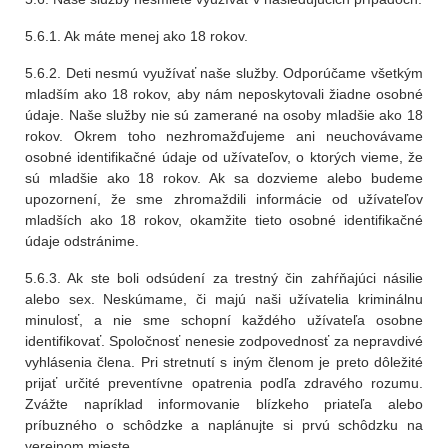
5.6.1. Ak máte menej ako 18 rokov.
5.6.2. Deti nesmú využívať naše služby. Odporúčame všetkým
mladším ako 18 rokov, aby nám neposkytovali žiadne osobné
údaje. Naše služby nie sú zamerané na osoby mladšie ako 18
rokov. Okrem toho nezhromažďujeme ani neuchovávame
osobné identifikačné údaje od užívateľov, o ktorých vieme, že
sú mladšie ako 18 rokov. Ak sa dozvieme alebo budeme
upozornení, že sme zhromaždili informácie od užívateľov
mladších ako 18 rokov, okamžite tieto osobné identifikačné
údaje odstránime.
5.6.3. Ak ste boli odsúdení za trestný čin zahŕňajúci násilie
alebo sex. Neskúmame, či majú naši užívatelia kriminálnu
minulosť, a nie sme schopní každého užívateľa osobne
identifikovať. Spoločnosť nenesie zodpovednosť za nepravdivé
vyhlásenia člena. Pri stretnutí s iným členom je preto dôležité
prijať určité preventívne opatrenia podľa zdravého rozumu.
Zvážte napríklad informovanie blízkeho priateľa alebo
príbuzného o schôdzke a naplánujte si prvú schôdzku na
verejnom mieste.