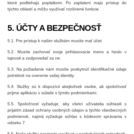
ktoré podliehajú poplatkom. Po zaplatení majú prístup do
týchto oblastí a môžu využívať rozšírené funkcie.
5. ÚČTY A BEZPEČNOSŤ
5.1. Pre prístup k našim službám musíte mať účet.
5.2. Musíte zachovať svoje prihlasovacie meno a heslo v
tajnosti a zodpovedať za ne.
5.3. Na požiadanie nám musíte poskytnúť identifikačné údaje
potrebné na overenie vašej identity.
5.4. Služby sú k dispozícii akejkoľvek osobe, ak spoločnosť
prijme aplikáciu v súlade s týmito podmienkami.
5.5. Spoločnosť vyžaduje, aby všetci užívatelia súhlasili s
prijatím zásad ochrany osobných údajov a týchto všeobecných
podmienok, najmä vyžaduje súhlas s kódexom správania v
odseku 7.
5.6. Naše služby nesmiete využívať v nasledujúcich prípadoch: