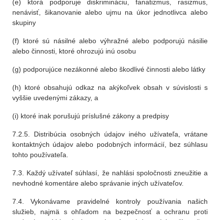
(e) ktorá podporuje diskrimináciu, fanatizmus, rasizmus,
nenávisť, šikanovanie alebo ujmu na úkor jednotlivca alebo
skupiny
(f) ktoré sú násilné alebo výhražné alebo podporujú násilie
alebo činnosti, ktoré ohrozujú inú osobu
(g) podporujúce nezákonné alebo škodlivé činnosti alebo látky
(h) ktoré obsahujú odkaz na akýkoľvek obsah v súvislosti s
vyššie uvedenými zákazy, a
(i) ktoré inak porušujú príslušné zákony a predpisy
7.2.5. Distribúcia osobných údajov iného užívateľa, vrátane
kontaktných údajov alebo podobných informácií, bez súhlasu
tohto používateľa.
7.3. Každý užívateľ súhlasí, že nahlási spoločnosti zneužitie a
nevhodné komentáre alebo správanie iných užívateľov.
7.4. Vykonávame pravidelné kontroly používania našich
služieb, najmä s ohľadom na bezpečnosť a ochranu proti