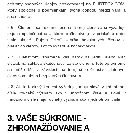
ochrany osobných údajov poskytovanej na
FLIRTFOX.COM
,
ktorý spoločne s podmienkami tvoria dohodu medzi vami a
spoločnosťou.
2.6. "Členom" sa rozumie osoba, ktorej členstvo si vyžaduje
prijatie spoločnosťou a ktorého členstvo je v príslušnú dobu
stále platné. Pojem "člen" zahŕňa bezplatných členov a
platiacich členov, ako to vyžaduje kontext textu.
2.7. "Členstvom" znamená váš nárok na jednu alebo viac
služieb na základe skutočnosti, že ste členom. Toto oprávnenie
sa môže líšiť v závislosti na tom, či je členstvo plateným
členstvom alebo bezplatným členstvom.
2.8. Ak to textový kontext vyžaduje, majú slová v jednotnom
čísle rovnaký význam ako v množnom čísle a slová v
množnom čísle majú rovnaký význam ako v jednotnom čísle.
3. VAŠE SÚKROMIE -
ZHROMAŽĎOVANIE A