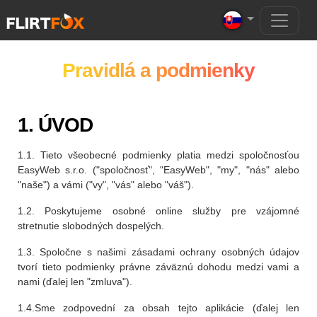
Pravidlá a podmienky
1. ÚVOD
1.1. Tieto všeobecné podmienky platia medzi spoločnosťou
EasyWeb s.r.o. ("spoločnosť", "EasyWeb", "my", "nás" alebo
"naše") a vámi ("vy", "vás" alebo "váš").
1.2. Poskytujeme osobné online služby pre vzájomné
stretnutie slobodných dospelých.
1.3. Spoločne s našimi zásadami ochrany osobných údajov
tvorí tieto podmienky právne záväznú dohodu medzi vami a
nami (ďalej len "zmluva").
1.4.Sme zodpovední za obsah tejto aplikácie (ďalej len