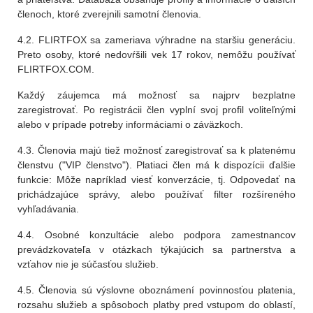
členoch, ktoré zverejnili samotní členovia.
4.2. FLIRTFOX sa zameriava výhradne na staršiu generáciu.
Preto osoby, ktoré nedovŕšili vek 17 rokov, nemôžu používať
FLIRTFOX.COM.
Každý záujemca má možnosť sa najprv bezplatne
zaregistrovať. Po registrácii člen vyplní svoj profil voliteľnými
alebo v prípade potreby informáciami o záväzkoch.
4.3. Členovia majú tiež možnosť zaregistrovať sa k platenému
členstvu ("VIP členstvo"). Platiaci člen má k dispozícii ďalšie
funkcie: Môže napríklad viesť konverzácie, tj. Odpovedať na
prichádzajúce správy, alebo používať filter rozšíreného
vyhľadávania.
4.4. Osobné konzultácie alebo podpora zamestnancov
prevádzkovateľa v otázkach týkajúcich sa partnerstva a
vzťahov nie je súčasťou služieb.
4.5. Členovia sú výslovne oboznámení povinnosťou platenia,
rozsahu služieb a spôsoboch platby pred vstupom do oblastí,