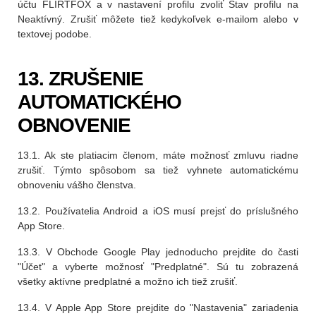
účtu FLIRTFOX a v nastavení profilu zvoliť Stav profilu na
Neaktívný. Zrušiť môžete tiež kedykoľvek e-mailom alebo v
textovej podobe.
13. ZRUŠENIE
AUTOMATICKÉHO
OBNOVENIE
13.1. Ak ste platiacim členom, máte možnosť zmluvu riadne
zrušiť. Týmto spôsobom sa tiež vyhnete automatickému
obnoveniu vášho členstva.
13.2. Používatelia Android a iOS musí prejsť do príslušného
App Store.
13.3. V Obchode Google Play jednoducho prejdite do časti
"Účet" a vyberte možnosť "Predplatné". Sú tu zobrazená
všetky aktívne predplatné a možno ich tiež zrušiť.
13.4. V Apple App Store prejdite do "Nastavenia" zariadenia