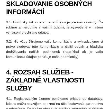
SKLADOVANIE OSOBNÝCH
INFORMÁCIÍ
3.1. Európsky zákon o ochrane údajov je pre nás záväzný. Čo
robíme a nerobíme s vašimi údajmi, je vysvetlené v našom
vyhlásení o ochrane údajov
.
3.2. Nie vždy šifrujeme vašu komunikáciu a vyhradzujeme si
právo sledovať túto komunikáciu a ďalší obsah z hľadiska
dodržiavania našich podmienok (napríklad ak je vaša
komunikácia údajne porušuje naše podmienky).
4. ROZSAH SLUŽIEB -
ZÁKLADNÉ VLASTNOSTI
SLUŽBY
4.1. Registrovaným členom ponúkame prístup do databázy,
kde sa môžu navzájom spoznať na účel budovania partnerstva
a priateľstva. Databáza obsahuje profily a informácie o ďalších