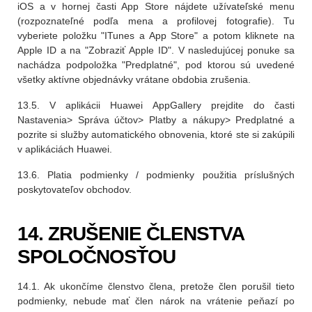
iOS a v hornej časti App Store nájdete užívateľské menu
(rozpoznateľné podľa mena a profilovej fotografie). Tu
vyberiete položku "ITunes a App Store" a potom kliknete na
Apple ID a na "Zobraziť Apple ID". V nasledujúcej ponuke sa
nachádza podpoložka "Predplatné", pod ktorou sú uvedené
všetky aktívne objednávky vrátane obdobia zrušenia.
13.5. V aplikácii Huawei AppGallery prejdite do časti
Nastavenia> Správa účtov> Platby a nákupy> Predplatné a
pozrite si služby automatického obnovenia, ktoré ste si zakúpili
v aplikáciách Huawei.
13.6. Platia podmienky / podmienky použitia príslušných
poskytovateľov obchodov.
14. ZRUŠENIE ČLENSTVA
SPOLOČNOSŤOU
14.1. Ak ukončíme členstvo člena, pretože člen porušil tieto
podmienky, nebude mať člen nárok na vrátenie peňazí po