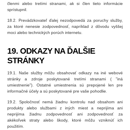
členmi alebo tretími stranami, ak si člen tieto informácie
sprístupnil.
18.2. Prevádzkovateľ ďalej nezodpovedá za poruchy služby,
za ktoré nenesie zodpovednosť, napríklad z dôvodu vyššej
moci alebo technických porúch internetu.
19. ODKAZY NA ĎALŠIE
STRÁNKY
19.1. Naše služby môžu obsahovať odkazy na iné webové
stránky a zdroje poskytované tretími stranami ( "iná
umiestnenie"). Ostatné umiestnenia sú prepojené len pre
informačné účely a sú poskytované pre vaše pohodlie.
19.2. Spoločnosť nemá žiadnu kontrolu nad obsahom ani
produkty alebo službami z iných miest a neprijíma ani
neprijíma žiadnu zodpovednosť ani zodpovednosť za
akékoľvek straty alebo škody, ktoré môžu vzniknúť ich
použitím.