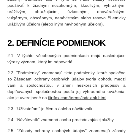
používať k žiadnym nezákonným, škodlivým, výhražným,
urážlivým, obťažujúcim, úzkostným, ohováračským,
vulgárnym, obscénnym, nenávistným alebo rasovo či etnicky
urážlivým účelom (alebo iným nevhodným účelom).
2. DEFINÍCIE PODMIENOK
2.1. V týchto všeobecných podmienkach majú nasledujúce
výrazy význam, ktorý im odpovedá:
2.2. "Podmienky" znamenajú tieto podmienky, ktoré spoločne
so Zásadami ochrany osobných údajov tvoria dohodu medzi
vami a spoločnosťou, v znení neskorších predpisov a
doplňovaných spoločnosťou podľa jej výhradného uváženia,
ako je uverejnené na
flirtfox.com/terms/index.sk.html
.
2.3. "Užívateľom" je člen a / alebo návštevník.
2.4. "Návštevník" znamená osobu prechádzajúcej služby.
2.5. "Zásady ochrany osobných údajov" znamenajú zásady