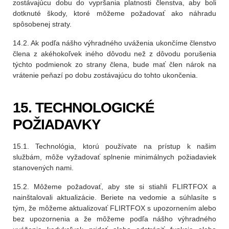
zostávajúcu dobu do vypršania platnosti členstva, aby boli
dotknuté škody, ktoré môžeme požadovať ako náhradu
spôsobenej straty.
14.2. Ak podľa nášho výhradného uváženia ukončíme členstvo
člena z akéhokoľvek iného dôvodu než z dôvodu porušenia
týchto podmienok zo strany člena, bude mať člen nárok na
vrátenie peňazí po dobu zostávajúcu do tohto ukončenia.
15. TECHNOLOGICKÉ
POŽIADAVKY
15.1. Technológia, ktorú používate na prístup k našim
službám, môže vyžadovať splnenie minimálnych požiadaviek
stanovených nami.
15.2. Môžeme požadovať, aby ste si stiahli FLIRTFOX a
nainštalovali aktualizácie. Beriete na vedomie a súhlasíte s
tým, že môžeme aktualizovať FLIRTFOX s upozornením alebo
bez upozornenia a že môžeme podľa nášho výhradného