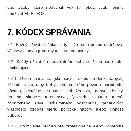
6.5. Osoby, ktoré nedovŕšili vek 17 rokov, však nesmie
používať FLIRTFOX.
7. KÓDEX SPRÁVANIA
7.1. Každý užívateľ súhlasí s tým, že bude prísne dodržiavať
všetky zákony a predpisy aj tieto podmienky.
7.2. Každý užívateľ neodvolateľne súhlasí, že nebude robiť
nasledujúce:
7.2.1. Diskriminácia na (skutočných alebo predpokladaných)
základe: veku, rasy, farby pleti, etnického pôvodu, národného
pôvodu, sexuálnej orientácie, náboženstva, rodovej identity,
rodinnej situácie, tehotenstvo, fyzického vzhľadu, mená,
zdravotného stavu, zdravotného postihnutia, genetických
vlastností, osobné viera, politické názory alebo činnosti
odborov
7.2.2. Používanie Služieb pre profesionálne alebo komerčné