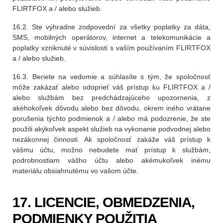
FLIRTFOX a / alebo služieb.
16.2. Ste výhradne zodpovední za všetky poplatky za dáta,
SMS, mobilných operátorov, internet a telekomunikácie a
poplatky vzniknuté v súvislosti s vaším používaním FLIRTFOX
a / alebo služieb.
16.3. Beriete na vedomie a súhlasíte s tým, že spoločnosť
môže zakázať alebo odoprieť váš prístup ku FLIRTFOX a /
alebo službám bez predchádzajúceho upozornenia, z
akéhokoľvek dôvodu alebo bez dôvodu, okrem iného vrátane
porušenia týchto podmienok a / alebo má podozrenie, že ste
použili akýkoľvek aspekt služieb na vykonanie podvodnej alebo
nezákonnej činnosti. Ak spoločnosť zakáže váš prístup k
vášmu účtu, možno nebudete mať prístup k službám,
podrobnostiam vášho účtu alebo akémukoľvek inému
materiálu obsiahnutému vo vašom účte.
17. LICENCIE, OBMEDZENIA,
PODMIENKY POUŽITIA