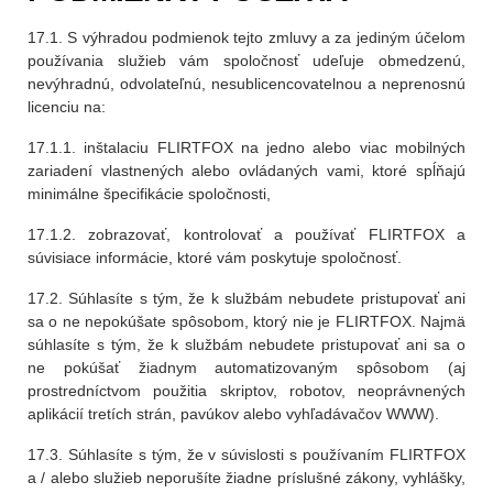
17.1. S výhradou podmienok tejto zmluvy a za jediným účelom
používania služieb vám spoločnosť udeľuje obmedzenú,
nevýhradnú, odvolateľnú, nesublicencovatelnou a neprenosnú
licenciu na:
17.1.1. inštalaciu FLIRTFOX na jedno alebo viac mobilných
zariadení vlastnených alebo ovládaných vami, ktoré spĺňajú
minimálne špecifikácie spoločnosti,
17.1.2. zobrazovať, kontrolovať a používať FLIRTFOX a
súvisiace informácie, ktoré vám poskytuje spoločnosť.
17.2. Súhlasíte s tým, že k službám nebudete pristupovať ani
sa o ne nepokúšate spôsobom, ktorý nie je FLIRTFOX. Najmä
súhlasíte s tým, že k službám nebudete pristupovať ani sa o
ne pokúšať žiadnym automatizovaným spôsobom (aj
prostredníctvom použitia skriptov, robotov, neoprávnených
aplikácií tretích strán, pavúkov alebo vyhľadávačov WWW).
17.3. Súhlasíte s tým, že v súvislosti s používaním FLIRTFOX
a / alebo služieb neporušíte žiadne príslušné zákony, vyhlášky,