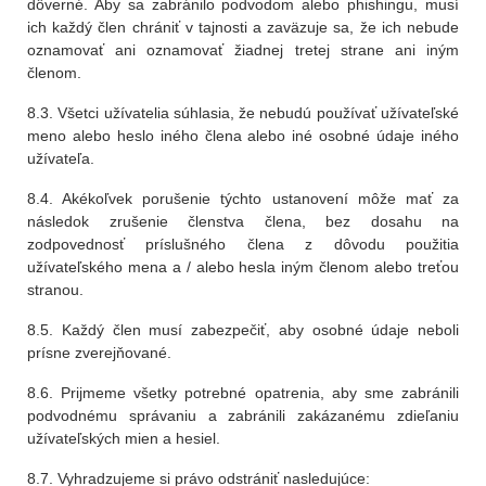
dôverné. Aby sa zabránilo podvodom alebo phishingu, musí
ich každý člen chrániť v tajnosti a zaväzuje sa, že ich nebude
oznamovať ani oznamovať žiadnej tretej strane ani iným
členom.
8.3. Všetci užívatelia súhlasia, že nebudú používať užívateľské
meno alebo heslo iného člena alebo iné osobné údaje iného
užívateľa.
8.4. Akékoľvek porušenie týchto ustanovení môže mať za
následok zrušenie členstva člena, bez dosahu na
zodpovednosť príslušného člena z dôvodu použitia
užívateľského mena a / alebo hesla iným členom alebo treťou
stranou.
8.5. Každý člen musí zabezpečiť, aby osobné údaje neboli
prísne zverejňované.
8.6. Prijmeme všetky potrebné opatrenia, aby sme zabránili
podvodnému správaniu a zabránili zakázanému zdieľaniu
užívateľských mien a hesiel.
8.7. Vyhradzujeme si právo odstrániť nasledujúce: