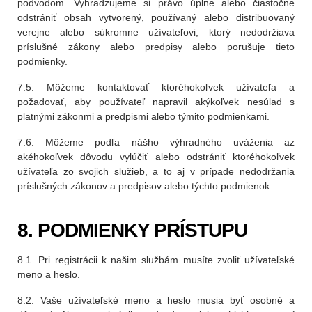
podvodom. Vyhradzujeme si právo úplne alebo čiastočne
odstrániť obsah vytvorený, používaný alebo distribuovaný
verejne alebo súkromne užívateľovi, ktorý nedodržiava
príslušné zákony alebo predpisy alebo porušuje tieto
podmienky.
7.5. Môžeme kontaktovať ktoréhokoľvek užívateľa a
požadovať, aby používateľ napravil akýkoľvek nesúlad s
platnými zákonmi a predpismi alebo týmito podmienkami.
7.6. Môžeme podľa nášho výhradného uváženia az
akéhokoľvek dôvodu vylúčiť alebo odstrániť ktoréhokoľvek
užívateľa zo svojich služieb, a to aj v prípade nedodržania
príslušných zákonov a predpisov alebo týchto podmienok.
8. PODMIENKY PRÍSTUPU
8.1. Pri registrácii k našim službám musíte zvoliť užívateľské
meno a heslo.
8.2. Vaše užívateľské meno a heslo musia byť osobné a