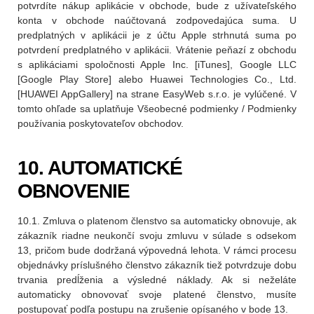
potvrdíte nákup aplikácie v obchode, bude z užívateľského
konta v obchode naúčtovaná zodpovedajúca suma. U
predplatných v aplikácii je z účtu Apple strhnutá suma po
potvrdení predplatného v aplikácii. Vrátenie peňazí z obchodu
s aplikáciami spoločnosti Apple Inc. [iTunes], Google LLC
[Google Play Store] alebo Huawei Technologies Co., Ltd.
[HUAWEI AppGallery] na strane EasyWeb s.r.o. je vylúčené. V
tomto ohľade sa uplatňuje Všeobecné podmienky / Podmienky
používania poskytovateľov obchodov.
10. AUTOMATICKÉ
OBNOVENIE
10.1. Zmluva o platenom členstvo sa automaticky obnovuje, ak
zákazník riadne neukončí svoju zmluvu v súlade s odsekom
13, pričom bude dodržaná výpovedná lehota. V rámci procesu
objednávky príslušného členstvo zákazník tiež potvrdzuje dobu
trvania predĺženia a výsledné náklady. Ak si neželáte
automaticky obnovovať svoje platené členstvo, musíte
postupovať podľa postupu na zrušenie opísaného v bode 13.