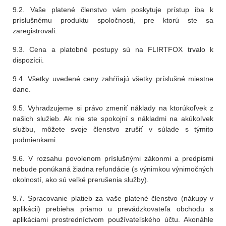
9.2. Vaše platené členstvo vám poskytuje prístup iba k
príslušnému produktu spoločnosti, pre ktorú ste sa
zaregistrovali.
9.3. Cena a platobné postupy sú na FLIRTFOX trvalo k
dispozícii.
9.4. Všetky uvedené ceny zahŕňajú všetky príslušné miestne
dane.
9.5. Vyhradzujeme si právo zmeniť náklady na ktorúkoľvek z
našich služieb. Ak nie ste spokojní s nákladmi na akúkoľvek
službu, môžete svoje členstvo zrušiť v súlade s týmito
podmienkami.
9.6. V rozsahu povolenom príslušnými zákonmi a predpismi
nebude ponúkaná žiadna refundácie (s výnimkou výnimočných
okolností, ako sú veľké prerušenia služby).
9.7. Spracovanie platieb za vaše platené členstvo (nákupy v
aplikácii) prebieha priamo u prevádzkovateľa obchodu s
aplikáciami prostredníctvom používateľského účtu. Akonáhle