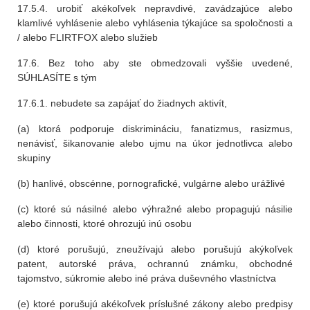
17.5.4. urobiť akékoľvek nepravdivé, zavádzajúce alebo
klamlivé vyhlásenie alebo vyhlásenia týkajúce sa spoločnosti a
/ alebo FLIRTFOX alebo služieb
17.6. Bez toho aby ste obmedzovali vyššie uvedené,
SÚHLASÍTE s tým
17.6.1. nebudete sa zapájať do žiadnych aktivít,
(a) ktorá podporuje diskrimináciu, fanatizmus, rasizmus,
nenávisť, šikanovanie alebo ujmu na úkor jednotlivca alebo
skupiny
(b) hanlivé, obscénne, pornografické, vulgárne alebo urážlivé
(c) ktoré sú násilné alebo výhražné alebo propagujú násilie
alebo činnosti, ktoré ohrozujú inú osobu
(d) ktoré porušujú, zneužívajú alebo porušujú akýkoľvek
patent, autorské práva, ochrannú známku, obchodné
tajomstvo, súkromie alebo iné práva duševného vlastníctva
(e) ktoré porušujú akékoľvek príslušné zákony alebo predpisy