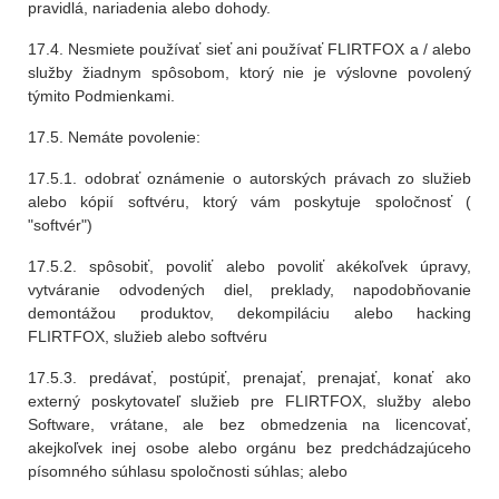
pravidlá, nariadenia alebo dohody.
17.4. Nesmiete používať sieť ani používať FLIRTFOX a / alebo
služby žiadnym spôsobom, ktorý nie je výslovne povolený
týmito Podmienkami.
17.5. Nemáte povolenie:
17.5.1. odobrať oznámenie o autorských právach zo služieb
alebo kópií softvéru, ktorý vám poskytuje spoločnosť (
"softvér")
17.5.2. spôsobiť, povoliť alebo povoliť akékoľvek úpravy,
vytváranie odvodených diel, preklady, napodobňovanie
demontážou produktov, dekompiláciu alebo hacking
FLIRTFOX, služieb alebo softvéru
17.5.3. predávať, postúpiť, prenajať, prenajať, konať ako
externý poskytovateľ služieb pre FLIRTFOX, služby alebo
Software, vrátane, ale bez obmedzenia na licencovať,
akejkoľvek inej osobe alebo orgánu bez predchádzajúceho
písomného súhlasu spoločnosti súhlas; alebo