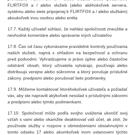
FLIRTFOX a / alebo služieb (alebo akéhokoľvek servera,
systému alebo siete pripojenej k FLIRTFOX a / alebo službám)
akoukoľvek inou osobou alebo entita
17.7. Každý užívateľ súhlasí, že nahlási spoločnosti zneužitie a
nevhodné komentáre alebo správanie iných užívateľov.
17.8. Čas od času vykonávame pravidelné kontroly používania
našich služieb, najmä s ohľadom na bezpečnosť a ochranu
pred podvodmi. Vyhradzujeme si právo úplne alebo čiastočne
odstrániť obsah, ktorý užívatelia vytvárajú, používajú alebo
distribuujú verejne alebo súkromne a ktorý porušuje príslušné
zákony. predpismi alebo porušovať tieto podmienky.
17.9. Môžeme kontaktovať ktoréhokoľvek užívateľa a požiadať
vás, aby ste napravili akýkoľvek nesúlad s príslušnými zákonmi
a predpismi alebo týmito podmienkami.
17.10. Spoločnosť môže podľa svojho uváženia ukončiť svoj
vzťah s vami alebo okamžite deaktivovať váš účet, ak zistí, že
používate služby v rozpore s obmedzeniami obsiahnutými v
tomto odseku 17 alebo akomkoľvek inom ustanovení týchto