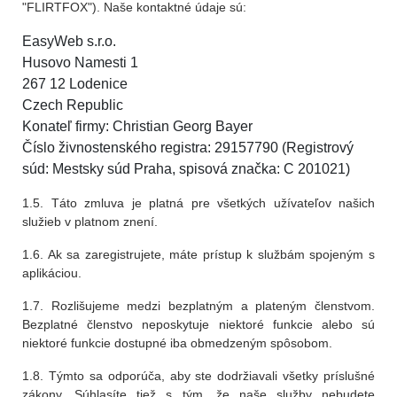
"FLIRTFOX"). Naše kontaktné údaje sú:
EasyWeb s.r.o.
Husovo Namesti 1
267 12 Lodenice
Czech Republic
Konateľ firmy: Christian Georg Bayer
Číslo živnostenského registra: 29157790 (Registrový
súd: Mestsky súd Praha, spisová značka: C 201021)
1.5. Táto zmluva je platná pre všetkých užívateľov našich
služieb v platnom znení.
1.6. Ak sa zaregistrujete, máte prístup k službám spojeným s
aplikáciou.
1.7. Rozlišujeme medzi bezplatným a plateným členstvom.
Bezplatné členstvo neposkytuje niektoré funkcie alebo sú
niektoré funkcie dostupné iba obmedzeným spôsobom.
1.8. Týmto sa odporúča, aby ste dodržiavali všetky príslušné
zákony. Súhlasíte tiež s tým, že naše služby nebudete