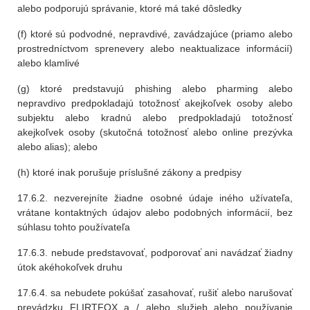
alebo podporujú správanie, ktoré má také dôsledky
(f) ktoré sú podvodné, nepravdivé, zavádzajúce (priamo alebo
prostredníctvom sprenevery alebo neaktualizace informácií)
alebo klamlivé
(g) ktoré predstavujú phishing alebo pharming alebo
nepravdivo predpokladajú totožnosť akejkoľvek osoby alebo
subjektu alebo kradnú alebo predpokladajú totožnosť
akejkoľvek osoby (skutočná totožnosť alebo online prezývka
alebo alias); alebo
(h) ktoré inak porušuje príslušné zákony a predpisy
17.6.2. nezverejníte žiadne osobné údaje iného užívateľa,
vrátane kontaktných údajov alebo podobných informácií, bez
súhlasu tohto používateľa
17.6.3. nebude predstavovať, podporovať ani navádzať žiadny
útok akéhokoľvek druhu
17.6.4. sa nebudete pokúšať zasahovať, rušiť alebo narušovať
prevádzku FLIRTFOX a / alebo služieb alebo používanie